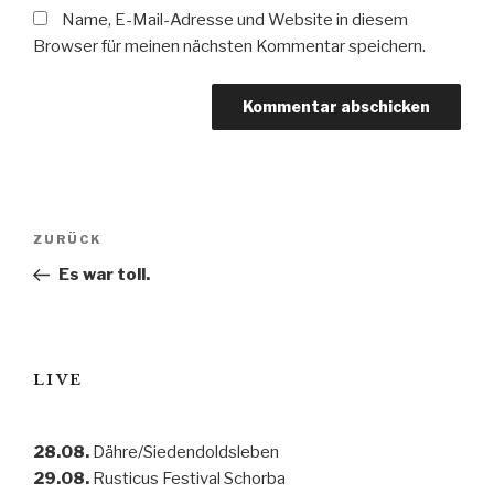
Name, E-Mail-Adresse und Website in diesem
Browser für meinen nächsten Kommentar speichern.
Beitragsnavigation
Vorheriger
ZURÜCK
Beitrag
Es war toll.
LIVE
28.08.
Dähre/Siedendoldsleben
29.08.
Rusticus Festival Schorba