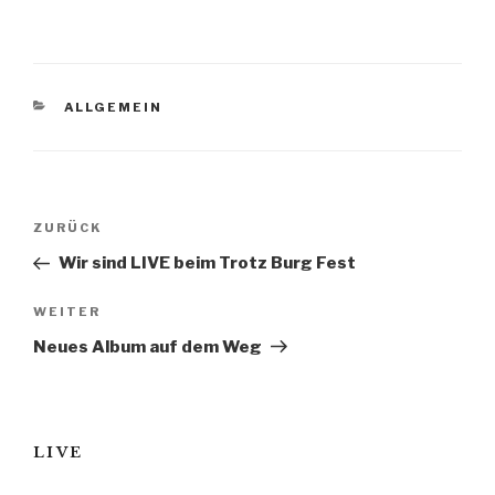
KATEGORIEN
ALLGEMEIN
Beitragsnavigation
Vorheriger
ZURÜCK
Beitrag
Wir sind LIVE beim Trotz Burg Fest
Nächster
WEITER
Beitrag
Neues Album auf dem Weg
LIVE