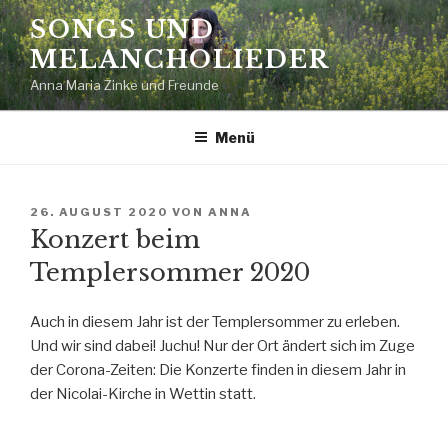
Zum
SONGS UND
Inhalt
MELANCHOLIEDER
springen
Anna Maria Zinke und Freunde
Menü
VERÖFFENTLICHT
26. AUGUST 2020
VON
ANNA
AM
Konzert beim
Templersommer 2020
Auch in diesem Jahr ist der Templersommer zu erleben.
Und wir sind dabei! Juchu! Nur der Ort ändert sich im Zuge
der Corona-Zeiten: Die Konzerte finden in diesem Jahr in
der Nicolai-Kirche in Wettin statt.