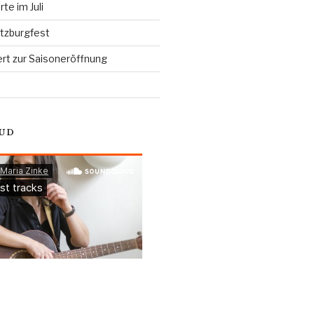
e im Juli
otzburgfest
rt zur Saisoneröffnung
UD