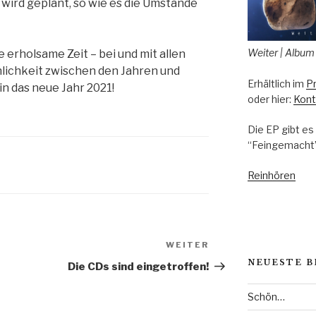
 wird geplant, so wie es die Umstände
Weiter | Album
 erholsame Zeit – bei und mit allen
nlichkeit zwischen den Jahren und
Erhältlich im
P
 das neue Jahr 2021!
oder hier:
Kont
Die EP gibt e
“Feingemacht” 
Reinhören
on
WEITER
Nächster
Beitrag
NEUESTE B
Die CDs sind eingetroffen!
Schön…