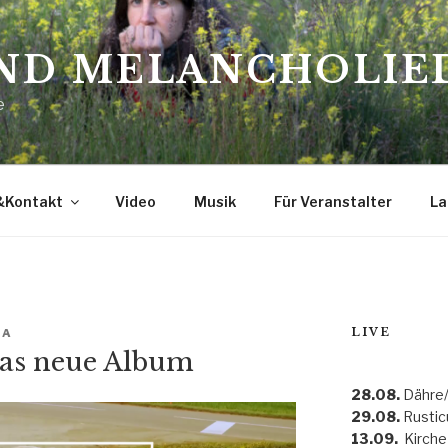
ND MELANCHOLIE
e
&Kontakt
Video
Musik
Für Veranstalter
La
LIVE
NA
das neue Album
28.08.
Dähre/
29.08.
Rustic
13.09.
Kirche