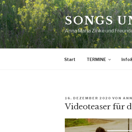
Zum
Inhalt
SONGS U
springen
Anna Maria Zinke und Freund
Start
TERMINE
Info
VERÖFFENTLICHT
16. DEZEMBER 2020
VON
AN
AM
Videoteaser für 