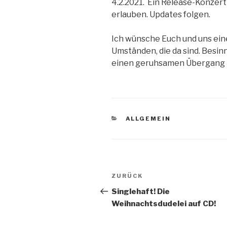
4.2.2021. Ein Release-Konzert
erlauben. Updates folgen.
Ich wünsche Euch und uns eine
Umständen, die da sind. Besin
einen geruhsamen Übergang in
KATEGORIEN
ALLGEMEIN
Beitragsnavigati
Vorheriger
ZURÜCK
Beitrag
Singlehaft! Die
Weihnachtsdudelei auf CD!